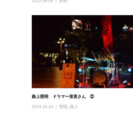
2022.09.05
照明
路上照明 ドラマー里英さん ②
2019.10.10
照明
,
路上