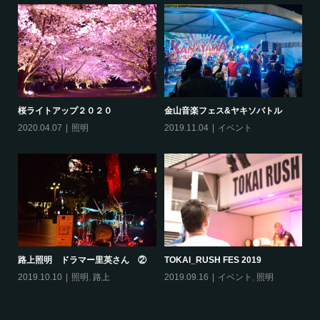
桜ライトアップ２０２０
金山音楽フェス&ヤキソバトル
2020.04.07
照明
2019.11.04
イベント
L
20
路上照明 ドラマー里英さん ②
TOKAI_RUSH FES 2019
2019.10.10
照明
,
路上
2019.09.16
イベント
,
照明
ョー
コ
20