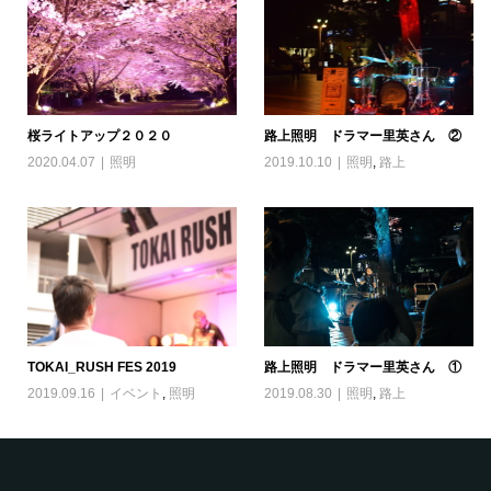
桜ライトアップ２０２０
路上照明 ドラマー里英さん ②
2020.04.07
照明
2019.10.10
照明
,
路上
TOKAI_RUSH FES 2019
路上照明 ドラマー里英さん ①
2019.09.16
イベント
,
照明
2019.08.30
照明
,
路上